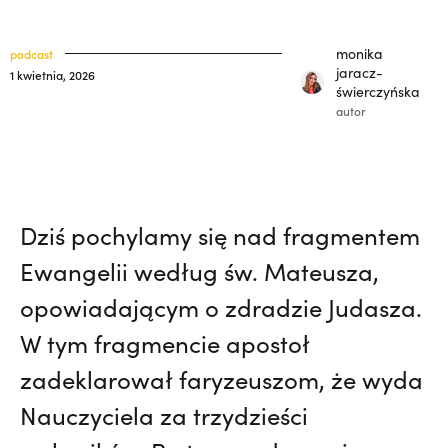
polskich misjonarzy? | JESTEM,
Nie
klasztory
święci
wiedziała, że żegna go na zawsze | JESTEM
monika
podcast
kuria prowincjalna
jaracz-
1 kwietnia, 2026
świerczyńska
ochrona małoletnich
autor
Dziś pochylamy się nad fragmentem
Ewangelii według św. Mateusza,
opowiadającym o zdradzie Judasza.
W tym fragmencie apostoł
zadeklarował faryzeuszom, że wyda
Nauczyciela za trzydzieści