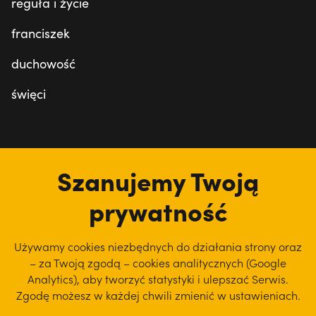
reguła i życie
franciszek
duchowość
święci
tu jesteśmy
Szanujemy Twoją
prywatność
Używamy cookies niezbędnych do działania strony oraz
– za Twoją zgodą – cookies analitycznych (Google
Analytics), aby
tworzyć statystyki i ulepszać Serwis.
Zgodę możesz w każdej chwili zmienić w ustawieniach.