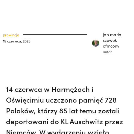
33) | o. Zdzisław Kijas,
Otwierał misję w
klasztory
święci
Pariacoto. Wrócił na pogrzeb braci. |
kuria prowincjalna
JESTEM
ochrona małoletnich
jan maria
prowincja
szewek
15 czerwca, 2025
ofmconv
autor
14 czerwca w Harmężach i
Oświęcimiu uczczono pamięć 728
Polaków, którzy 85 lat temu zostali
deportowani do KL Auschwitz przez
Niemców. W wydarzeniu wzięło