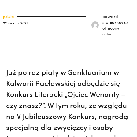
misję w Pariacoto. Wrócił na pogrzeb braci.
klasztory
święci
| JESTEM,
„Nie jedź na misje, dopóki matka
edward
polska
kuria prowincjalna
żyje!” | JESTEM
staniukiewicz
22 marca, 2023
ofmconv
ochrona małoletnich
autor
Już po raz piąty w Sanktuarium w
Kalwarii Pacławskiej odbędzie się
Konkurs Literacki „Ojciec Wenanty –
czy znasz?”. W tym roku, ze względu
na V Jubileuszowy Konkurs, nagrodą
specjalną dla zwycięzcy i osoby