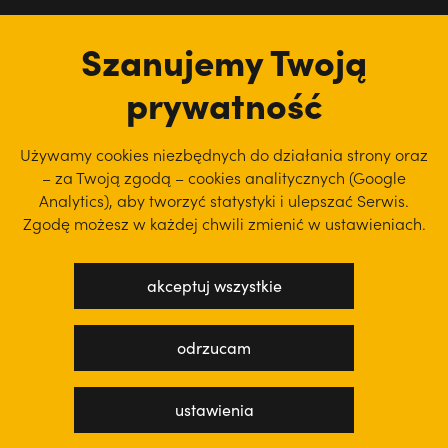
tu jesteśmy
Szanujemy Twoją
prywatność
Używamy cookies niezbędnych do działania strony oraz
– za Twoją zgodą – cookies analitycznych (Google
Analytics), aby
tworzyć statystyki i ulepszać Serwis.
Zgodę możesz w każdej chwili zmienić w ustawieniach.
akceptuj wszystkie
polityka prywatności
regulamin serwisu
odrzucam
projekt: WEBsellent
wykonanie: techbees
ustawienia