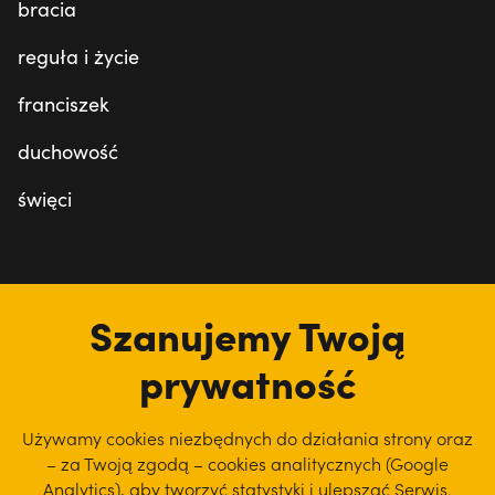
bracia
reguła i życie
franciszek
duchowość
święci
tu jesteśmy
Szanujemy Twoją
prywatność
Używamy cookies niezbędnych do działania strony oraz
– za Twoją zgodą – cookies analitycznych (Google
Analytics), aby
tworzyć statystyki i ulepszać Serwis.