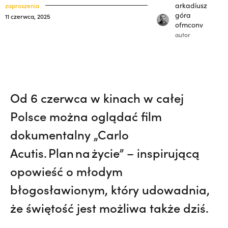
polskich misjonarzy? | JESTEM,
Nie
klasztory
arkadiusz
zaproszenia
święci
góra
11 czerwca, 2025
wiedziała, że żegna go na zawsze | JESTEM
ofmconv
kuria prowincjalna
autor
ochrona małoletnich
Od 6 czerwca w kinach w całej
Polsce można oglądać film
dokumentalny „Carlo
Acutis. Plan na życie” – inspirującą
opowieść o młodym
błogosławionym, który udowadnia,
że świętość jest możliwa także dziś.