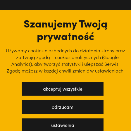
tu jesteśmy
Szanujemy Twoją
prywatność
Używamy cookies niezbędnych do działania strony oraz
– za Twoją zgodą – cookies analitycznych (Google
Analytics), aby
tworzyć statystyki i ulepszać Serwis.
Zgodę możesz w każdej chwili zmienić w ustawieniach.
akceptuj wszystkie
polityka prywatności
regulamin serwisu
odrzucam
projekt: WEBsellent
wykonanie: techbees
ustawienia