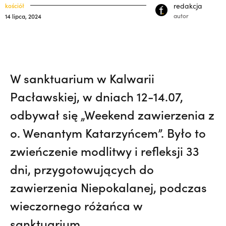
33) | o. Zdzisław Kijas,
Otwierał misję w
klasztory
redakcja
kościół
święci
autor
14 lipca, 2024
Pariacoto. Wrócił na pogrzeb braci. |
kuria prowincjalna
JESTEM
ochrona małoletnich
W sanktuarium w Kalwarii
Pacławskiej, w dniach 12-14.07,
odbywał się „Weekend zawierzenia z
o. Wenantym Katarzyńcem”. Było to
zwieńczenie modlitwy i refleksji 33
dni, przygotowujących do
zawierzenia Niepokalanej, podczas
wieczornego różańca w
sanktuarium.