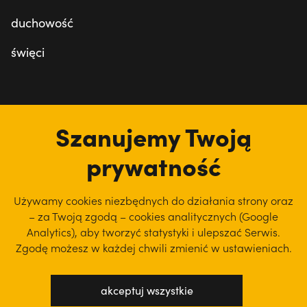
duchowość
święci
tu jesteśmy
Szanujemy Twoją
prywatność
Używamy cookies niezbędnych do działania strony oraz
– za Twoją zgodą – cookies analitycznych (Google
Analytics), aby
tworzyć statystyki i ulepszać Serwis.
Zgodę możesz w każdej chwili zmienić w ustawieniach.
akceptuj wszystkie
polityka prywatności