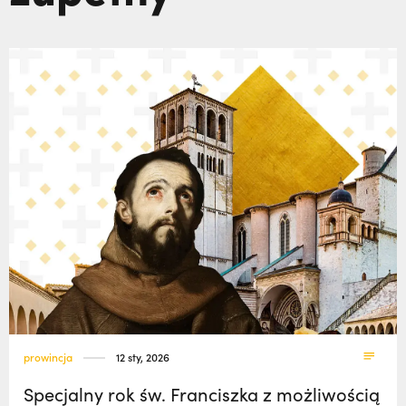
polskich misjonarzy? | JESTEM,
Nie
klasztory
święci
wiedziała, że żegna go na zawsze | JESTEM
kuria prowincjalna
ochrona małoletnich
prowincja
12 sty, 2026
Specjalny rok św. Franciszka z możliwością