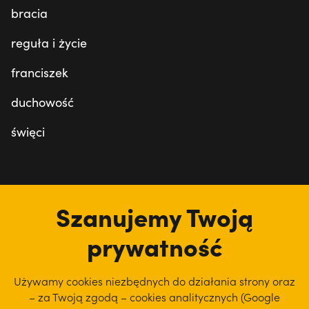
bracia
reguła i życie
franciszek
duchowość
święci
tu jesteśmy
Szanujemy Twoją
prywatność
Używamy cookies niezbędnych do działania strony oraz
– za Twoją zgodą – cookies analitycznych (Google