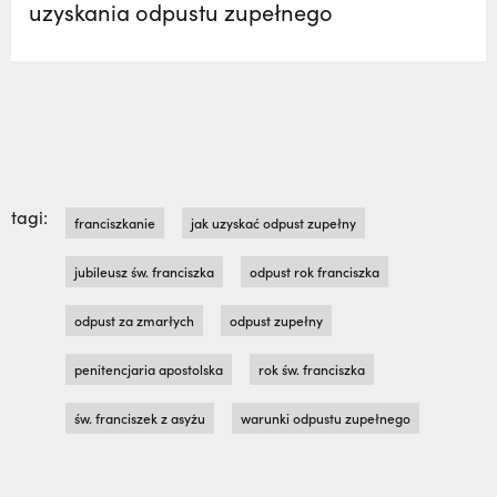
uzyskania odpustu zupełnego
tagi:
franciszkanie
jak uzyskać odpust zupełny
jubileusz św. franciszka
odpust rok franciszka
odpust za zmarłych
odpust zupełny
penitencjaria apostolska
rok św. franciszka
św. franciszek z asyżu
warunki odpustu zupełnego