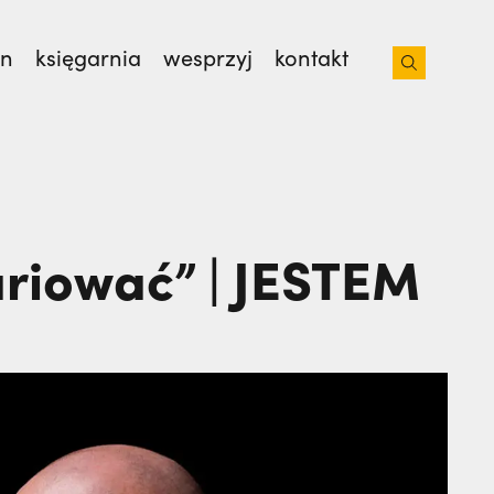
on
księgarnia
wesprzyj
kontakt
sław Kijas,
Otwierał misję w Pariacoto. Wrócił
ariować” | JESTEM