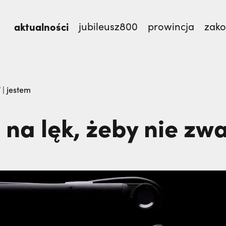
aktualności
jubileusz800
prowincja
zak
st.,
Nigdy nie przestać ufać (Mt 14, 22-33) | o. Zdzi
 | jestem
 na lęk, żeby nie zw