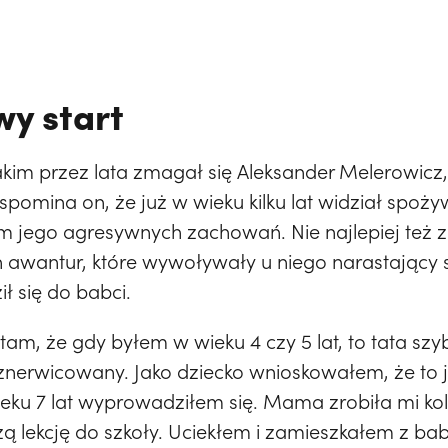
wy start
akim przez lata zmagał się Aleksander Melerowicz,
pomina on, że już w wieku kilku lat widział spoży
m jego agresywnych zachowań. Nie najlepiej też 
awantur, które wywoływały u niego narastający
ł się do babci.
ętam, że gdy byłem w wieku 4 czy 5 lat, to tata sz
 znerwicowany. Jako dziecko wnioskowałem, że to je
ieku 7 lat wyprowadziłem się. Mama zrobiła mi ko
ą lekcję do szkoły. Uciekłem i zamieszkałem z babci