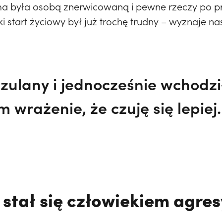
ma była osobą znerwicowaną i pewne rzeczy po pr
ki start życiowy był już trochę trudny – wyznaje 
zulany i jednocześnie wchodz
em wrażenie, że czuję się lepiej.
 stał się człowiekiem agr