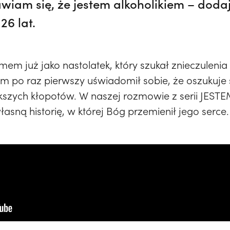
wiam się, że jestem alkoholikiem – dodaj
26 lat.
em już jako nastolatek, który szukał znieczulenia 
kim po raz pierwszy uświadomił sobie, że oszukuje
kszych kłopotów. W naszej rozmowie z serii JEST
sną historię, w której Bóg przemienił jego serce.