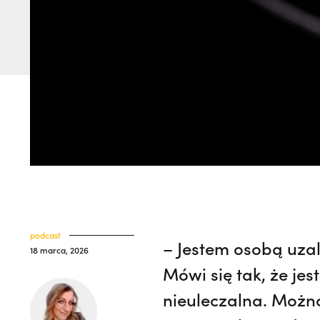
podcast
– Jestem osobą uza
18 marca, 2026
Mówi się tak, że je
nieuleczalna. Można