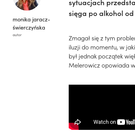
sytuacjach przedsta
sięga po alkohol od 
monika jaracz-
świerczyńska
autor
Zmagał się z tym problem
iluzji do momentu, w ja
był jednak początek wię
Melerowicz opowiada wła