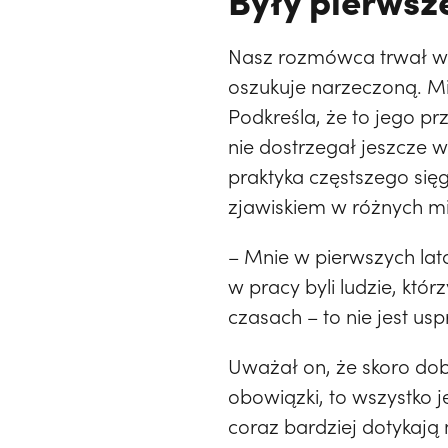
Nasz rozmówca trwał w ś
oszukuje narzeczoną. Mi
Podkreśla, że to jego pr
nie dostrzegał jeszcze 
praktyka częstszego sięg
zjawiskiem w różnych mie
– Mnie w pierwszych la
w pracy byli ludzie, któ
czasach – to nie jest us
Uważał on, że skoro dob
obowiązki, to wszystko j
coraz bardziej dotykają 