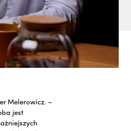
er Melerowicz. –
oba jest
ważniejszych