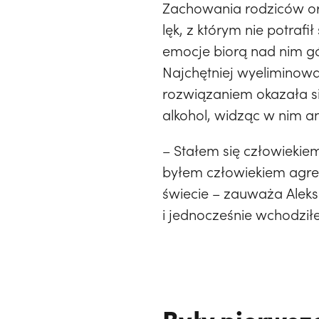
Zachowania rodziców ora
lęk, z którym nie potraf
emocje biorą nad nim gór
Najchętniej wyeliminow
rozwiązaniem okazała s
alkohol, widząc w nim a
– Stałem się człowieki
byłem człowiekiem agre
świecie – zauważa Aleks
i jednocześnie wchodziłe
Były pierwsze