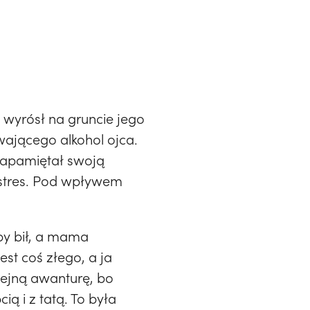
 wyrósł na gruncie jego
wającego alkohol ojca.
zapamiętał swoją
 stres. Pod wpływem
yby bił, a mama
st coś złego, a ja
lejną awanturę, bo
ą i z tatą. To była