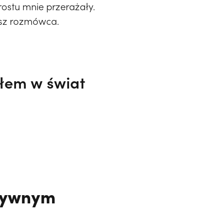
ostu mnie przerażały.
nasz rozmówca.
iłem w świat
esywnym