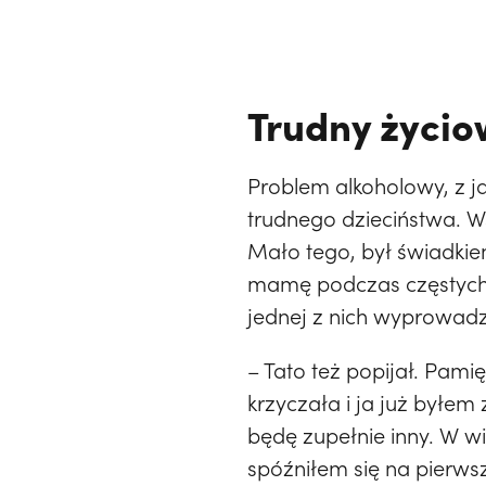
Trudny życio
Problem alkoholowy, z j
trudnego dzieciństwa. Ws
Mało tego, był świadkie
mamę podczas częstych 
jednej z nich wyprowadzi
– Tato też popijał. Pami
krzyczała i ja już byłem
będę zupełnie inny. W w
spóźniłem się na pierwsz