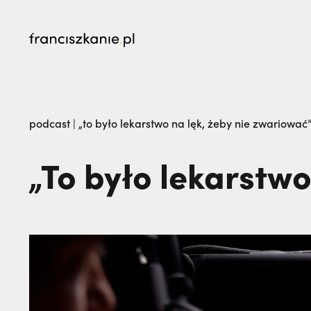
najczęściej wyszukiwane
Kalwaria Pacławska zaprasza na Wielki Odpu
podcast
|
„to było lekarstwo na lęk, żeby nie zwariować”
na pogrzeb braci. | JESTEM
„To było lekarstwo