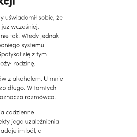
y uświadomił sobie, że
już wcześniej.
 nie tak. Wtedy jednak
zedniego systemu
potykał się z tym
ożył rodzinę.
ów z alkoholem. U mnie
rdzo długo. W tamtych
 – zaznacza rozmówca.
nia codzienne
ekty jego uzależnienia
adaje im ból, a