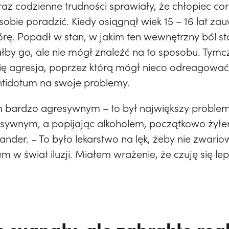
z codzienne trudności sprawiały, że chłopiec co
ił sobie poradzić. Kiedy osiągnął wiek 15 – 16 lat 
ę. Popadł w stan, w jakim ten wewnętrzny ból stał
ałby go, ale nie mógł znaleźć na to sposobu. Ty
ię agresja, poprzez którą mógł nieco odreagować
ntidotum na swoje problemy.
em bardzo agresywnym – to był największy proble
sywnym, a popijając alkoholem, początkowo żyłe
ander. – To było lekarstwo na lęk, żeby nie zwari
m w świat iluzji. Miałem wrażenie, że czuję się lep
 sygnały, ale zabrakło rea