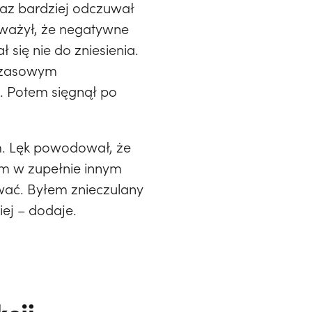
raz bardziej odczuwał
zauważył, że negatywne
 się nie do zniesienia.
mczasowym
. Potem sięgnął po
m. Lęk powodował, że
m w zupełnie innym
ować. Byłem znieczulany
iej – dodaje.
kcji