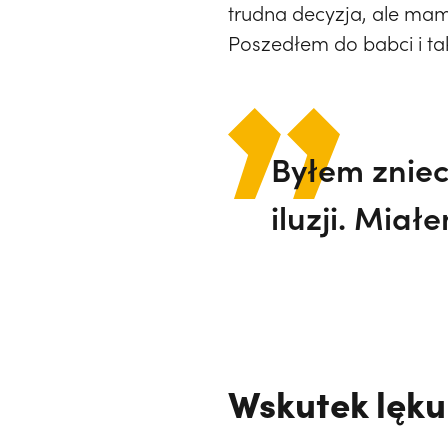
trudna decyzja, ale ma
Poszedłem do babci i ta
Byłem zniec
iluzji. Miał
Wskutek lęku