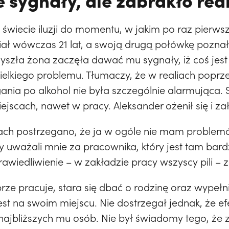
wiecie iluzji do momentu, w jakim po raz pierwsz
ał wówczas 21 lat, a swoją drugą połówkę poznał 
zyszła żona zaczęła dawać mu sygnały, iż coś jest
wielkiego problemu. Tłumaczy, że w realiach popr
ania po alkohol nie była szczególnie alarmująca. S
jscach, nawet w pracy. Aleksander ożenił się i zał
tach postrzegano, że ja w ogóle nie mam problem
rzy uważali mnie za pracownika, który jest tam ba
prawiedliwienie – w zakładzie pracy wszyscy pili
rze pracuje, stara się dbać o rodzinę oraz wypeł
est na swoim miejscu. Nie dostrzegał jednak, że ef
najbliższych mu osób. Nie był świadomy tego, że z