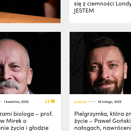
się z ciemności Lond
JESTEM
1 kwietnia, 2025
podcast
18 lutego, 2025
ami biologa – prof.
Pielgrzymka, która z
ew Mirek o
życie – Paweł Goński
ie życia i głodzie
nałogach, nawróceni