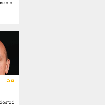
osza o
ydostać