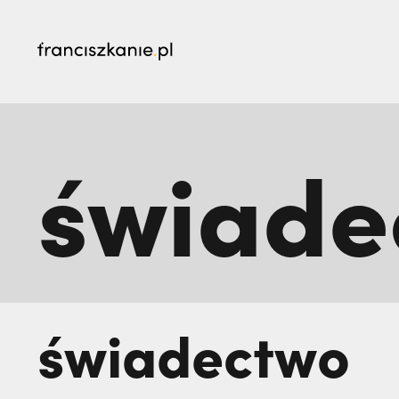
najczęściej wyszukiwane
świade
„Nie jedź na misje, dopóki matka żyje!” | JES
go na zawsze | JESTEM
świadectwo