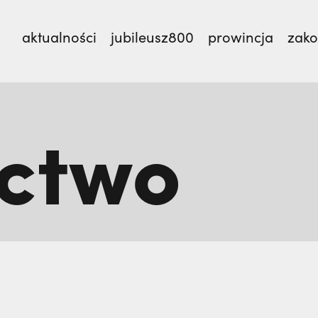
aktualności
jubileusz800
prowincja
zak
ctwo
TEM,
Dlaczego terroryści bali się dwóch polskich m