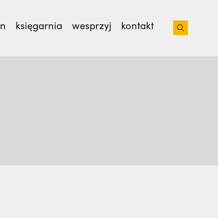
on
księgarnia
wesprzyj
kontakt
isjonarzy? | JESTEM,
Nie wiedziała, że żegna