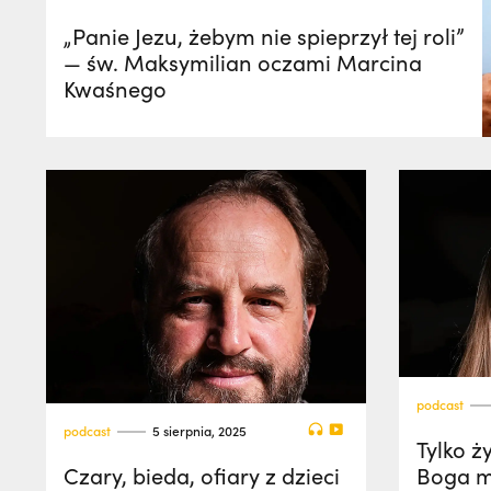
„Panie Jezu, żebym nie spieprzył tej roli”
— św. Maksymilian oczami Marcina
Kwaśnego
podcast
podcast
5 sierpnia, 2025
Tylko ż
Czary, bieda, ofiary z dzieci
Boga m