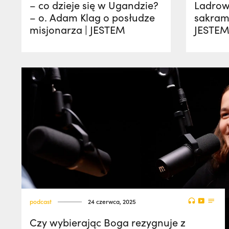
– co dzieje się w Ugandzie?
Ladrows
– o. Adam Klag o posłudze
sakrame
misjonarza | JESTEM
JESTE
podcast
24 czerwca, 2025
Czy wybierając Boga rezygnuje z