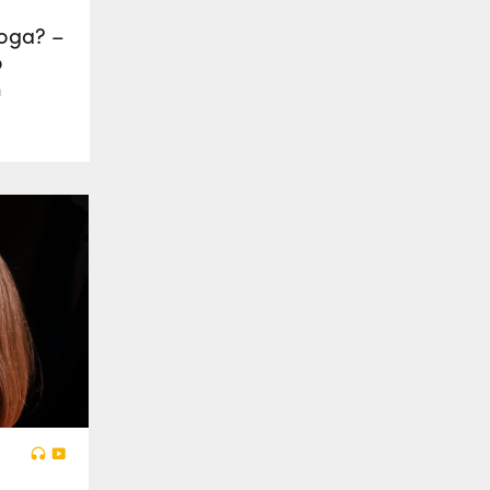
oga? –
o
m