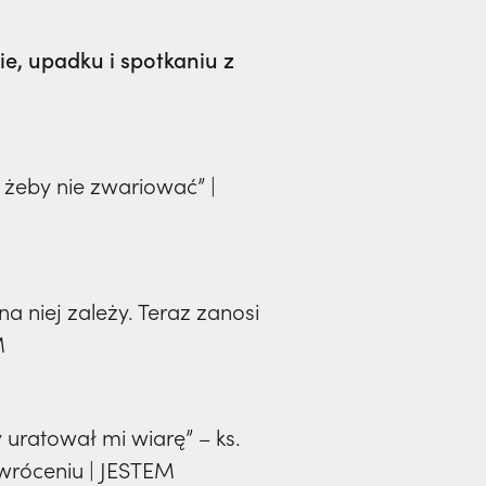
, upadku i spotkaniu z
, żeby nie zwariować” |
a niej zależy. Teraz zanosi
M
 uratował mi wiarę” – ks.
wróceniu | JESTEM