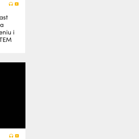
ast
la
niu i
STEM