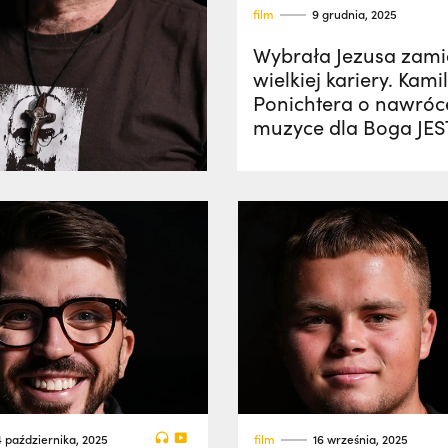
film
9 grudnia, 2025
Wybrała Jezusa zami
wielkiej kariery. Kami
Ponichtera o nawróce
muzyce dla Boga JE
4 października, 2025
film
16 września, 2025