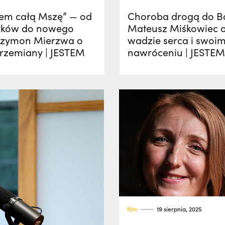
łem całą Mszę” — od
Choroba drogą do B
yków do nowego
Mateusz Miśkowiec 
 Szymon Mierzwa o
wadzie serca i swoi
rzemiany | JESTEM
nawróceniu | JESTEM
film
19 sierpnia, 2025