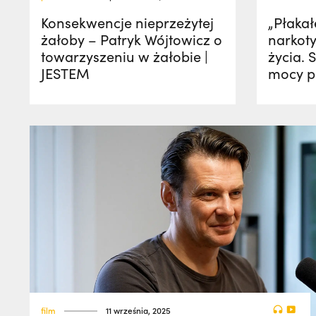
Konsekwencje nieprzeżytej
„Płaka
żałoby – Patryk Wójtowicz o
narkot
towarzyszeniu w żałobie |
życia.
JESTEM
mocy p
film
11 września, 2025