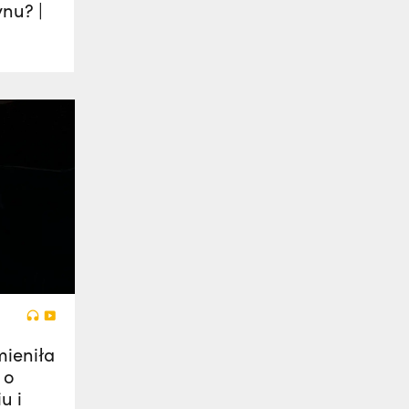
ynu? |
mieniła
 o
u i