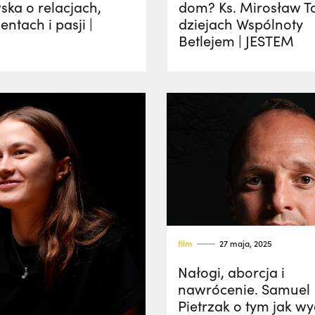
ka o relacjach,
dom? Ks. Mirosław T
ntach i pasji |
dziejach Wspólnoty
M
Betlejem | JESTEM
film
27 maja, 2025
Nałogi, aborcja i
nawrócenie. Samuel
Pietrzak o tym jak w