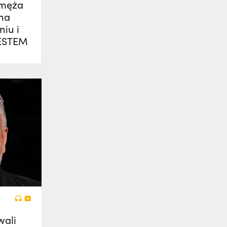
 męża
ina
iu i
JESTEM
wali