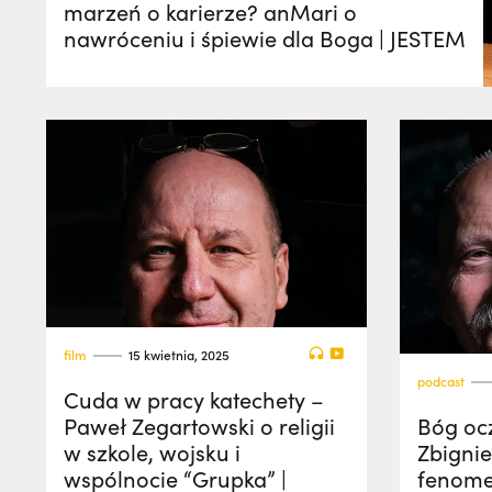
marzeń o karierze? anMari o
nawróceniu i śpiewie dla Boga | JESTEM
film
15 kwietnia, 2025
podcast
Cuda w pracy katechety –
Paweł Zegartowski o religii
Bóg ocz
w szkole, wojsku i
Zbigni
wspólnocie “Grupka” |
fenomen